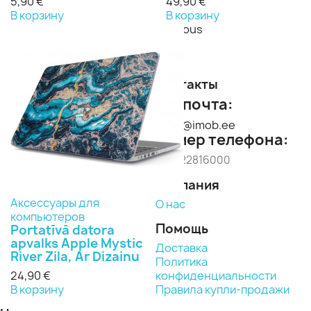
5,90 €
49,90 €
В корзину
В корзину
Previous
Next
Контакты
Эл. почта:
imob@imob.ee
Номер телефона:
+371 22816000
Компания
Аксессуары для
О нас
компьютеров
Помощь
Portatīvā datora
apvalks Apple Mystic
Доставка
River Zila, Ar Dizainu
Политика
24,90 €
конфиденциальности
В корзину
Правила купли-продажи