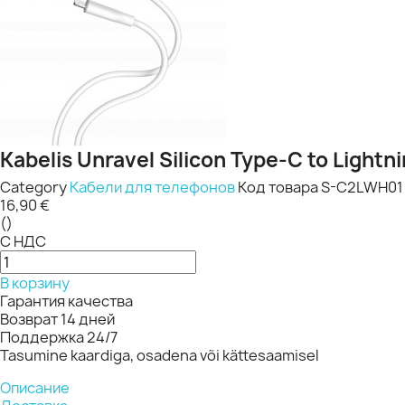
Kabelis Unravel Silicon Type-C to Lightni
Category
Кабели для телефонов
Код товара
S-C2LWH01
16,90 €
()
С НДС
В корзину
Гарантия качества
Возврат 14 дней
Поддержка 24/7
Tasumine kaardiga, osadena või kättesaamisel
Описание