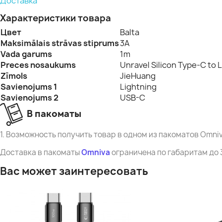
Доставка
Характеристики товара
Цвет
Balta
Maksimālais strāvas stiprums
3A
Vada garums
1m
Preces nosaukums
Unravel Silicon Type-C to 
Zīmols
JieHuang
Savienojums 1
Lightning
Savienojums 2
USB-C
В пакоматы
1. Возможность получить товар в одном из пакоматов Omniv
Доставка в пакоматы
Omniva
ограничена по габаритам до 39
Вас может заинтересовать