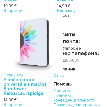
19,99 €
14,90 €
В корзину
В корзину
Previous
Next
Контакты
Эл. почта:
imob@imob.ee
Номер телефона:
+371 22816000
Компания
Планшеты
О нас
Planšetdatora
Помощь
universālais maciņš
Sunflower
Доставка
Raiba/caurspīdīga
Политика
14,90 €
конфиденциальности
В корзину
Правила купли-продажи