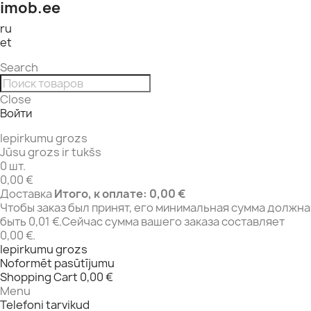
imob.ee
ru
et
Search
Close
Войти
Iepirkumu grozs
Jūsu grozs ir tukšs
0 шт.
0,00 €
Доставка
Итого, к оплате:
0,00 €
Чтобы заказ был принят, его минимальная сумма должна
быть 0,01 €.Сейчас сумма вашего заказа составляет
0,00 €.
Iepirkumu grozs
Noformēt pasūtījumu
Shopping Cart
0,00 €
Menu
Telefoni tarvikud