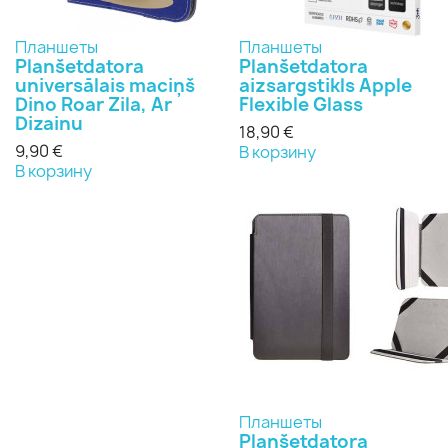
Планшеты
Планшеты
Planšetdatora
Planšetdatora
universālais maciņš
aizsargstikls Apple
Dino Roar Zila, Ar
Flexible Glass
Dizainu
18,90 €
9,90 €
В корзину
В корзину
Планшеты
Planšetdatora