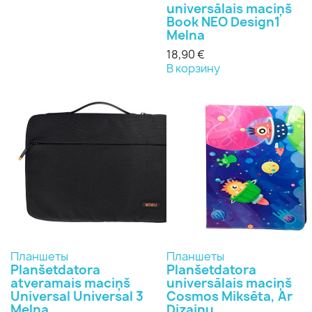
universālais maciņš
Book NEO Design1
Melna
18,90 €
В корзину
Планшеты
Планшеты
Planšetdatora
Planšetdatora
atveramais maciņš
universālais maciņš
Universal Universal 3
Cosmos Miksēta, Ar
Melna
Dizainu