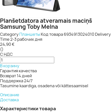
Planšetdatora atveramais maciņš
Samsung Toby Melna
Category
Планшеты
Код товара
6934913024010
Delivery
Time
2-3 рабочих дня
24,90 €
()
С НДС
В корзину
Гарантия качества
Возврат 14 дней
Поддержка 24/7
Tasumine kaardiga, osadena või kättesaamisel
Описание
Доставка
Характеристики товара