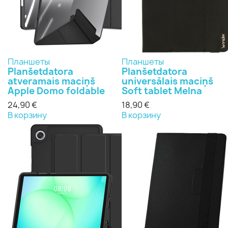
Планшеты
Планшеты
Planšetdatora
Planšetdatora
atveramais maciņš
universālais maciņš
Apple Domo foldable
Soft tablet Melna
24,90 €
18,90 €
В корзину
В корзину