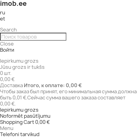
imob.ee
ru
et
Search
Close
Войти
Iepirkumu grozs
Jūsu grozs ir tukšs
0 шт.
0,00 €
Доставка
Итого, к оплате:
0,00 €
Чтобы заказ был принят, его минимальная сумма должна
быть 0,01 €.Сейчас сумма вашего заказа составляет
0,00 €.
Iepirkumu grozs
Noformēt pasūtījumu
Shopping Cart
0,00 €
Menu
Telefoni tarvikud