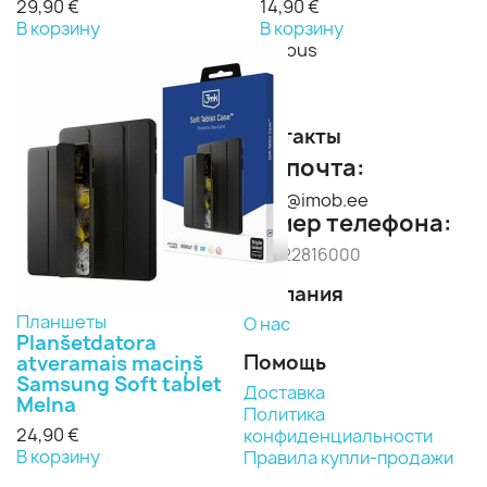
29,90 €
14,90 €
В корзину
В корзину
Previous
Next
Контакты
Эл. почта:
imob@imob.ee
Номер телефона:
+371 22816000
Компания
Планшеты
О нас
Planšetdatora
Помощь
atveramais maciņš
Samsung Soft tablet
Доставка
Melna
Политика
24,90 €
конфиденциальности
В корзину
Правила купли-продажи