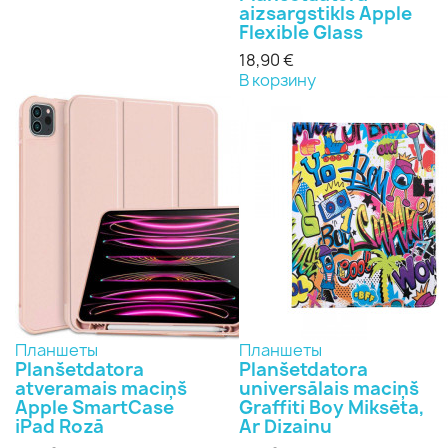
aizsargstikls Apple
Flexible Glass
18,90 €
В корзину
Планшеты
Планшеты
Planšetdatora
Planšetdatora
atveramais maciņš
universālais maciņš
Apple SmartCase
Graffiti Boy Miksēta,
iPad Rozā
Ar Dizainu