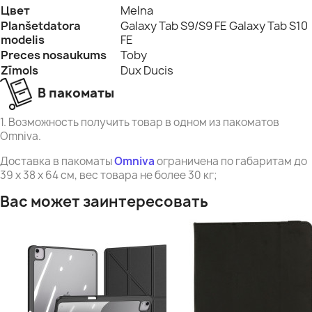
Цвет
Melna
Planšetdatora
Galaxy Tab S9/S9 FE Galaxy Tab S10
modelis
FE
Preces nosaukums
Toby
Zīmols
Dux Ducis
В пакоматы
1. Возможность получить товар в одном из пакоматов
Omniva.
Доставка в пакоматы
Omniva
ограничена по габаритам до
39 x 38 x 64 см, вес товара не более 30 кг;
Вас может заинтересовать