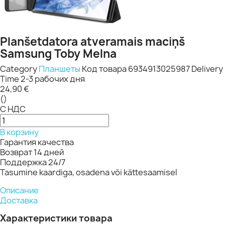
Planšetdatora atveramais maciņš
Samsung Toby Melna
Category
Планшеты
Код товара
6934913025987
Delivery
Time
2-3 рабочих дня
24,90 €
()
С НДС
В корзину
Гарантия качества
Возврат 14 дней
Поддержка 24/7
Tasumine kaardiga, osadena või kättesaamisel
Описание
Доставка
Характеристики товара