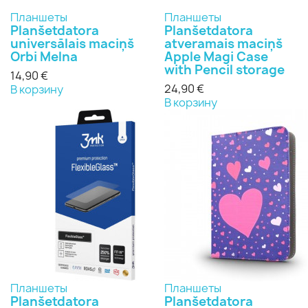
Планшеты
Планшеты
Planšetdatora
Planšetdatora
universālais maciņš
atveramais maciņš
Orbi Melna
Apple Magi Case
with Pencil storage
14,90 €
24,90 €
В корзину
В корзину
Планшеты
Планшеты
Planšetdatora
Planšetdatora