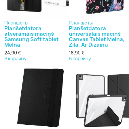
Планшеты
Планшеты
Planšetdatora
Planšetdatora
atveramais maciņš
universālais maciņš
Samsung Soft tablet
Canvas Tablet Melna,
Melna
Zila, Ar Dizainu
24,90 €
18,90 €
В корзину
В корзину