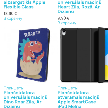
aizsargstikls Apple
universālais maciņš
Flexible Glass
Heart Zila, Rozā, Ar
Dizainu
18,90 €
9,90 €
В корзину
В корзину
Планшеты
Планшеты
Planšetdatora
Planšetdatora
universālais maciņš
atveramais maciņš
Dino Roar Zila, Ar
Apple SmartCase
Dizainu
iPad Melna