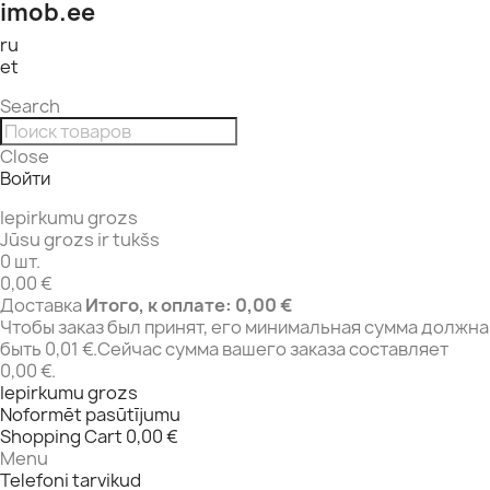
imob.ee
ru
et
Search
Close
Войти
Iepirkumu grozs
Jūsu grozs ir tukšs
0 шт.
0,00 €
Доставка
Итого, к оплате:
0,00 €
Чтобы заказ был принят, его минимальная сумма должна
быть 0,01 €.Сейчас сумма вашего заказа составляет
0,00 €.
Iepirkumu grozs
Noformēt pasūtījumu
Shopping Cart
0,00 €
Menu
Telefoni tarvikud