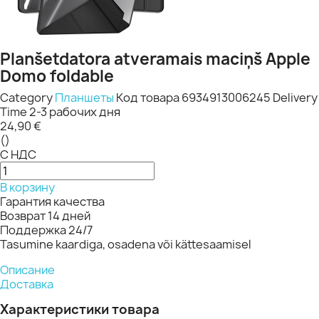
Planšetdatora atveramais maciņš Apple
Domo foldable
Category
Планшеты
Код товара
6934913006245
Delivery
Time
2-3 рабочих дня
24,90 €
()
С НДС
В корзину
Гарантия качества
Возврат 14 дней
Поддержка 24/7
Tasumine kaardiga, osadena või kättesaamisel
Описание
Доставка
Характеристики товара