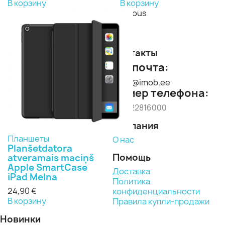
В корзину
В корзину
Previous
Next
Контакты
Эл. почта:
imob@imob.ee
Номер телефона:
+371 22816000
Компания
Планшеты
О нас
Planšetdatora
Помощь
atveramais maciņš
Apple SmartCase
Доставка
iPad Melna
Политика
24,90 €
конфиденциальности
В корзину
Правила купли-продажи
Новинки