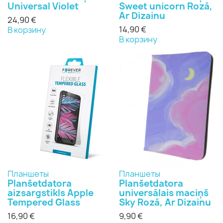
Universal Violet
Sweet unicorn Rozā,
Ar Dizainu
24,90 €
14,90 €
В корзину
В корзину
Планшеты
Планшеты
Planšetdatora
Planšetdatora
aizsargstikls Apple
universālais maciņš
Tempered Glass
Sky Rozā, Ar Dizainu
16,90 €
9,90 €