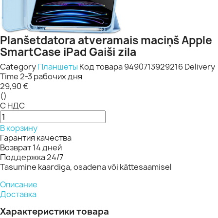
Planšetdatora atveramais maciņš Apple
SmartCase iPad Gaiši zila
Category
Планшеты
Код товара
9490713929216
Delivery
Time
2-3 рабочих дня
29,90 €
()
С НДС
В корзину
Гарантия качества
Возврат 14 дней
Поддержка 24/7
Tasumine kaardiga, osadena või kättesaamisel
Описание
Доставка
Характеристики товара