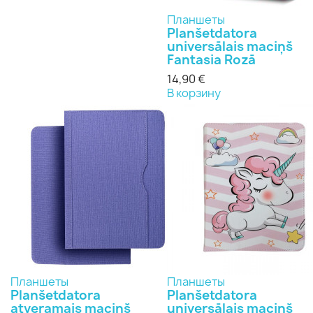
Планшеты
Planšetdatora
universālais maciņš
Fantasia Rozā
14,90 €
В корзину
Планшеты
Планшеты
Planšetdatora
Planšetdatora
atveramais maciņš
universālais maciņš