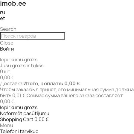
imob.ee
ru
et
Search
Close
Войти
Iepirkumu grozs
Jūsu grozs ir tukšs
0 шт.
0,00 €
Доставка
Итого, к оплате:
0,00 €
Чтобы заказ был принят, его минимальная сумма должна
быть 0,01 €.Сейчас сумма вашего заказа составляет
0,00 €.
Iepirkumu grozs
Noformēt pasūtījumu
Shopping Cart
0,00 €
Menu
Telefoni tarvikud