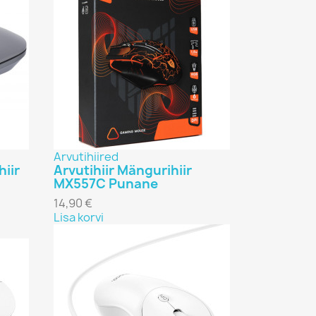
Arvutihiired
hiir
Arvutihiir Mängurihiir
MX557C Punane
14,90 €
Lisa korvi