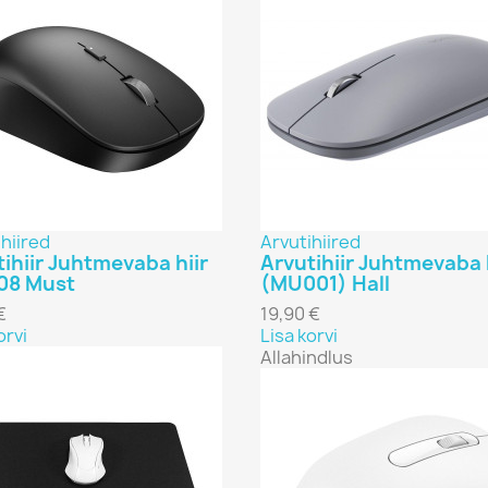
hiired
Arvutihiired
ihiir Juhtmevaba hiir
Arvutihiir Juhtmevaba 
8 Must
(MU001) Hall
€
19,90 €
orvi
Lisa korvi
Allahindlus