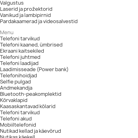
Valgustus
Laserid ja prožektorid
Vanikud ja lambipirnid
Pardakaamerad ja videosalvestid
Menu
Telefoni tarvikud
Telefoni kaaned, ümbrised
Ekraani kaitsekiled
Telefoni juhtmed
Telefoni laadijad
Laadimisseade (Power bank)
Telefonihoidjad
Selfie pulgad
Andmekandja
Bluetooth-peakomplektid
Kõrvaklapid
Kaasaskantavad kõlarid
Telefoni tarvikud
Telefoni akud
Mobiiltelefonid
Nutikad kellad ja käevõrud
Nutikas käekell