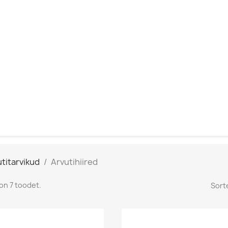
titarvikud
Arvutihiired
on 7 toodet.
Sorte