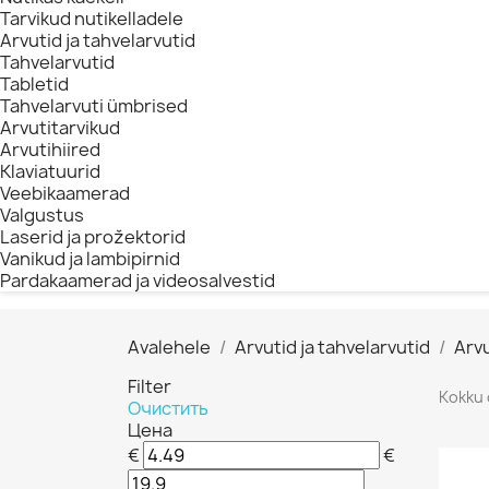
Tarvikud nutikelladele
Arvutid ja tahvelarvutid
Tahvelarvutid
Tabletid
Tahvelarvuti ümbrised
Arvutitarvikud
Arvutihiired
Klaviatuurid
Veebikaamerad
Valgustus
Laserid ja prožektorid
Vanikud ja lambipirnid
Pardakaamerad ja videosalvestid
Avalehele
Arvutid ja tahvelarvutid
Arvu
Filter
Kokku 
Очистить
Цена
€
€