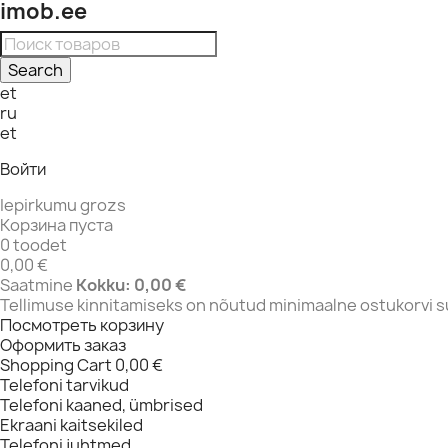
imob.ee
Search
et
ru
et
Войти
Iepirkumu grozs
Корзина пуста
0 toodet
0,00 €
Saatmine
Kokku:
0,00 €
Tellimuse kinnitamiseks on nõutud minimaalne ostukorvi 
Посмотреть корзину
Оформить заказ
Shopping Cart
0,00 €
Telefoni tarvikud
Telefoni kaaned, ümbrised
Ekraani kaitsekiled
Telefoni juhtmed