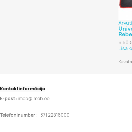
Arvuti
Univ
Rebe
6,50 
Lisa k
Kuvata
Kontaktinformācija
E-post:
imob@imob.ee
Telefoninumber:
+371 22816000