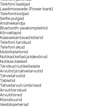
Telefoni laadijad
Laadimisseade (Power bank)
Telefonihoidjad
Selfie pulgad
Andmekandja
Bluetooth-peakomplektid
Kõrvaklapid
Kaasaskantavad kõlarid
Telefoni tarvikud
Telefoni akud
Mobiiltelefonid
Nutikad kellad ja käevõrud
Nutikas käekell
Tarvikud nutikelladele
Arvutid ja tahvelarvutid
Tahvelarvutid
Tabletid
Tahvelarvuti ümbrised
Arvutitarvikud
Arvutihiired
Klaviatuurid
Veebikaamerad