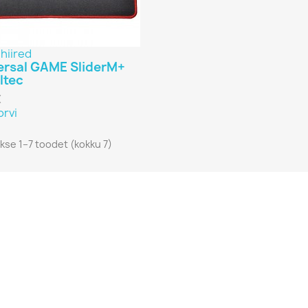
hiired
ersal GAME SliderM+
ltec
€
orvi
kse 1–7 toodet (kokku 7)