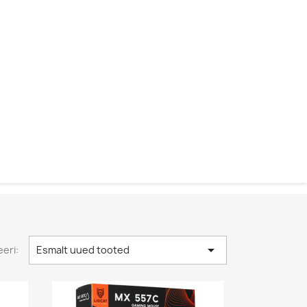

eri:
Esmalt uued tooted