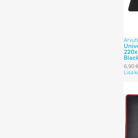
Arvuti
Univ
220
Blac
6,90 
Lisa k