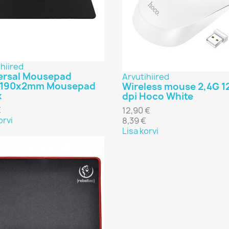
hiired
ersal Mousepad
Arvutihiired
x190x2mm Mousepad
Wireless mouse 2,4G 1
k
dpi Hoco White
€
12,90 €
orvi
8,39 €
Lisa korvi