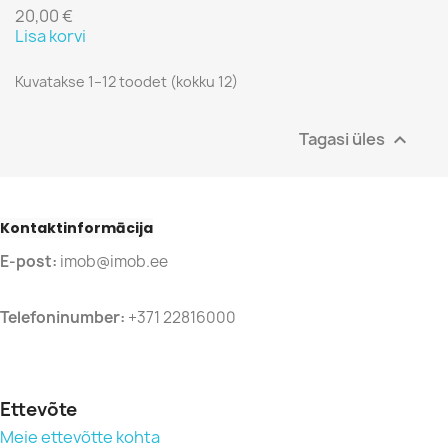
20,00 €
Lisa korvi
Kuvatakse 1–12 toodet (kokku 12)
Tagasi üles

Kontaktinformācija
E-post:
imob@imob.ee
Telefoninumber:
+371 22816000
Ettevõte
Meie ettevõtte kohta