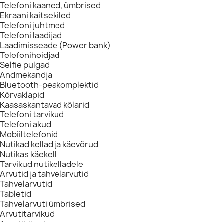
Telefoni kaaned, ümbrised
Ekraani kaitsekiled
Telefoni juhtmed
Telefoni laadijad
Laadimisseade (Power bank)
Telefonihoidjad
Selfie pulgad
Andmekandja
Bluetooth-peakomplektid
Kõrvaklapid
Kaasaskantavad kõlarid
Telefoni tarvikud
Telefoni akud
Mobiiltelefonid
Nutikad kellad ja käevõrud
Nutikas käekell
Tarvikud nutikelladele
Arvutid ja tahvelarvutid
Tahvelarvutid
Tabletid
Tahvelarvuti ümbrised
Arvutitarvikud