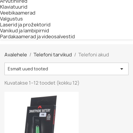
Arvutihiired
Klaviatuurid
Veebikaamerad
Valgustus
Laserid ja prožektorid
Vanikud ja lambipirnid
Pardakaamerad ja videosalvestid
Avalehele
Telefoni tarvikud
Telefoni akud

Esmalt uued tooted
Очистить
Цена
Kuvatakse 1–12 toodet (kokku 12)
€
€
Производители
ПОКАЗАТЬ ТОВАРЫ
12