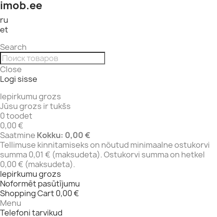
imob.ee
ru
et
Search
Close
Logi sisse
Iepirkumu grozs
Jūsu grozs ir tukšs
0 toodet
0,00 €
Saatmine
Kokku:
0,00 €
Tellimuse kinnitamiseks on nõutud minimaalne ostukorvi
summa 0,01 € (maksudeta). Ostukorvi summa on hetkel
0,00 € (maksudeta).
Iepirkumu grozs
Noformēt pasūtījumu
Shopping Cart
0,00 €
Menu
Telefoni tarvikud