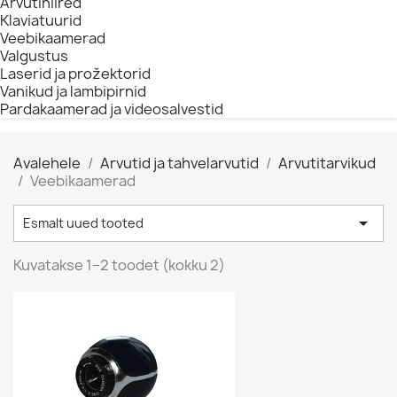
Arvutihiired
Klaviatuurid
Veebikaamerad
Valgustus
Laserid ja prožektorid
Vanikud ja lambipirnid
Pardakaamerad ja videosalvestid
Avalehele
Arvutid ja tahvelarvutid
Arvutitarvikud
Veebikaamerad

Esmalt uued tooted
Очистить
Цена
Kuvatakse 1–2 toodet (kokku 2)
€
€
Производители
ПОКАЗАТЬ ТОВАРЫ
2