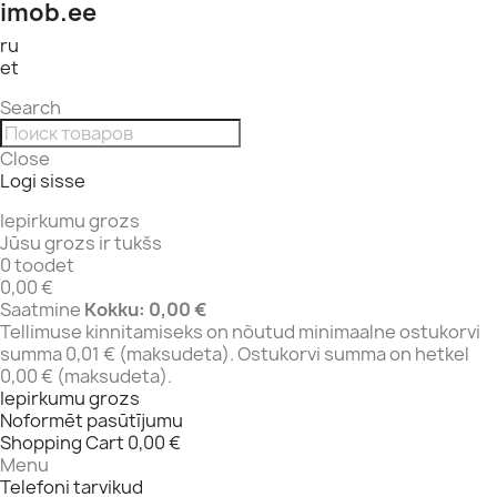
imob.ee
ru
et
Search
Close
Logi sisse
Iepirkumu grozs
Jūsu grozs ir tukšs
0 toodet
0,00 €
Saatmine
Kokku:
0,00 €
Tellimuse kinnitamiseks on nõutud minimaalne ostukorvi
summa 0,01 € (maksudeta). Ostukorvi summa on hetkel
0,00 € (maksudeta).
Iepirkumu grozs
Noformēt pasūtījumu
Shopping Cart
0,00 €
Menu
Telefoni tarvikud