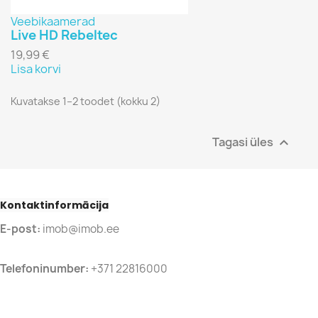
Veebikaamerad
Live HD Rebeltec
19,99 €
Lisa korvi
Kuvatakse 1–2 toodet (kokku 2)
Tagasi üles

Kontaktinformācija
E-post:
imob@imob.ee
Telefoninumber:
+371 22816000