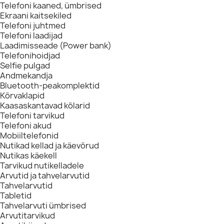
Telefoni kaaned, ümbrised
Ekraani kaitsekiled
Telefoni juhtmed
Telefoni laadijad
Laadimisseade (Power bank)
Telefonihoidjad
Selfie pulgad
Andmekandja
Bluetooth-peakomplektid
Kõrvaklapid
Kaasaskantavad kõlarid
Telefoni tarvikud
Telefoni akud
Mobiiltelefonid
Nutikad kellad ja käevõrud
Nutikas käekell
Tarvikud nutikelladele
Arvutid ja tahvelarvutid
Tahvelarvutid
Tabletid
Tahvelarvuti ümbrised
Arvutitarvikud