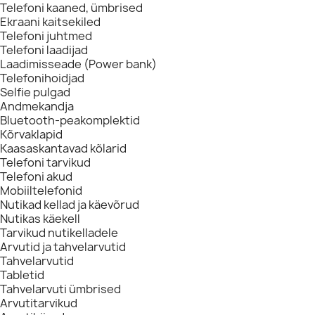
Telefoni kaaned, ümbrised
Ekraani kaitsekiled
Telefoni juhtmed
Telefoni laadijad
Laadimisseade (Power bank)
Telefonihoidjad
Selfie pulgad
Andmekandja
Bluetooth-peakomplektid
Kõrvaklapid
Kaasaskantavad kõlarid
Telefoni tarvikud
Telefoni akud
Mobiiltelefonid
Nutikad kellad ja käevõrud
Nutikas käekell
Tarvikud nutikelladele
Arvutid ja tahvelarvutid
Tahvelarvutid
Tabletid
Tahvelarvuti ümbrised
Arvutitarvikud