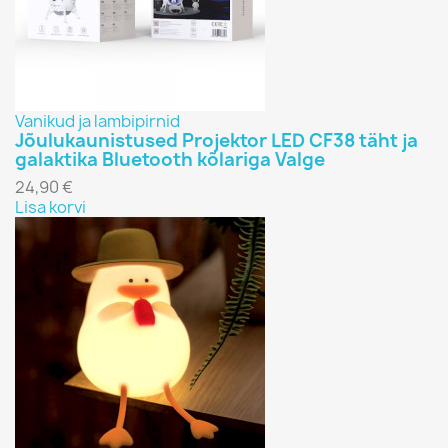
ПОКАЗАТЬ ТОВАРЫ
6
Vanikud ja lambipirnid
Jõulukaunistused Projektor LED CF38 täht ja
galaktika Bluetooth kõlariga Valge
24,90 €
Lisa korvi