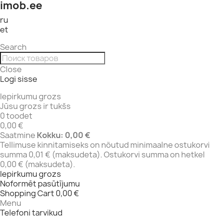
imob.ee
ru
et
Search
Close
Logi sisse
Iepirkumu grozs
Jūsu grozs ir tukšs
0 toodet
0,00 €
Saatmine
Kokku:
0,00 €
Tellimuse kinnitamiseks on nõutud minimaalne ostukorvi
summa 0,01 € (maksudeta). Ostukorvi summa on hetkel
0,00 € (maksudeta).
Iepirkumu grozs
Noformēt pasūtījumu
Shopping Cart
0,00 €
Menu
Telefoni tarvikud