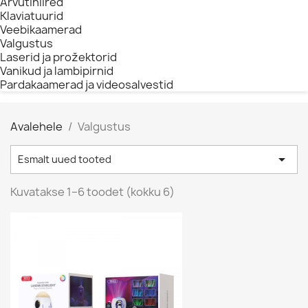
Arvutihiired
Klaviatuurid
Veebikaamerad
Valgustus
Laserid ja prožektorid
Vanikud ja lambipirnid
Pardakaamerad ja videosalvestid
Avalehele
Valgustus

Esmalt uued tooted
Очистить
Категории
Kuvatakse 1–6 toodet (kokku 6)
Vanikud ja lambipirnid
5
Цена
€
€
Производители