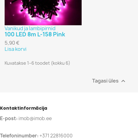
Vanikud ja lambipirnid
100 LED 8m L-158 Pink
5,90 €
Lisa korvi
Kuvatakse 1–6 toodet (kokku 6)
Tagasi üles

Kontaktinformācija
E-post:
imob@imob.ee
Telefoninumber:
+371 22816000