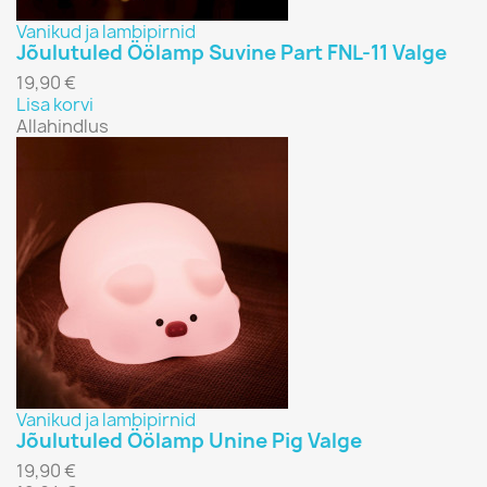
Vanikud ja lambipirnid
Jõulutuled Öölamp Suvine Part FNL-11 Valge
19,90 €
Lisa korvi
Allahindlus
Vanikud ja lambipirnid
Jõulutuled Öölamp Unine Pig Valge
19,90 €