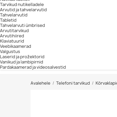
Tarvikud nutikelladele
Arvutid ja tahvelarvutid
Tahvelarvutid
Tabletid
Tahvelarvuti ümbrised
Arvutitarvikud
Arvutihiired
Klaviatuurid
Veebikaamerad
Valgustus
Laserid ja prožektorid
Vanikud ja lambipirnid
Pardakaamerad ja videosalvestid
Avalehele
Telefoni tarvikud
Kõrvaklapi