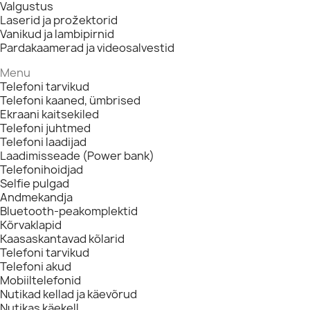
Valgustus
Laserid ja prožektorid
Vanikud ja lambipirnid
Pardakaamerad ja videosalvestid
Menu
Telefoni tarvikud
Telefoni kaaned, ümbrised
Ekraani kaitsekiled
Telefoni juhtmed
Telefoni laadijad
Laadimisseade (Power bank)
Telefonihoidjad
Selfie pulgad
Andmekandja
Bluetooth-peakomplektid
Kõrvaklapid
Kaasaskantavad kõlarid
Telefoni tarvikud
Telefoni akud
Mobiiltelefonid
Nutikad kellad ja käevõrud
Nutikas käekell