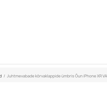
d
Juhtmevabade kõrvaklappide ümbris Õun iPhone XR V