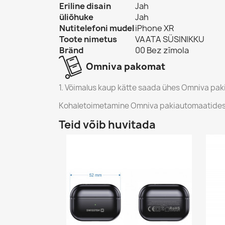
Eriline disain
Jah
üliõhuke
Jah
Nutitelefoni mudel
iPhone XR
Toote nimetus
VAATA SÜSINIKKU
Bränd
00 Bez zīmola
Omniva pakomat
1. Võimalus kaup kätte saada ühes Omniva pa
Kohaletoimetamine Omniva pakiautomaatidesse 
Teid võib huvitada