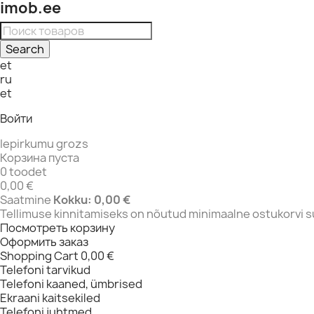
imob.ee
Search
et
ru
et
Войти
Iepirkumu grozs
Корзина пуста
0 toodet
0,00 €
Saatmine
Kokku:
0,00 €
Tellimuse kinnitamiseks on nõutud minimaalne ostukorvi 
Посмотреть корзину
Оформить заказ
Shopping Cart
0,00 €
Telefoni tarvikud
Telefoni kaaned, ümbrised
Ekraani kaitsekiled
Telefoni juhtmed