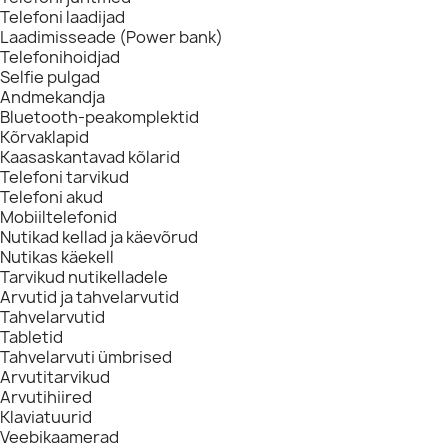
Telefoni laadijad
Laadimisseade (Power bank)
Telefonihoidjad
Selfie pulgad
Andmekandja
Bluetooth-peakomplektid
Kõrvaklapid
Kaasaskantavad kõlarid
Telefoni tarvikud
Telefoni akud
Mobiiltelefonid
Nutikad kellad ja käevõrud
Nutikas käekell
Tarvikud nutikelladele
Arvutid ja tahvelarvutid
Tahvelarvutid
Tabletid
Tahvelarvuti ümbrised
Arvutitarvikud
Arvutihiired
Klaviatuurid
Veebikaamerad