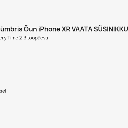
 ümbris Õun iPhone XR VAATA SÜSINIKK
ery Time
2-3 tööpäeva
sel