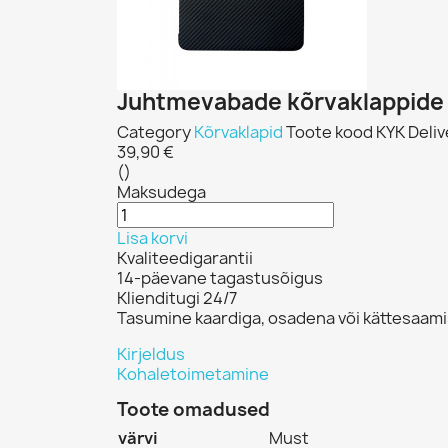
Juhtmevabade kõrvaklappide
Category
Kõrvaklapid
Toote kood
KYK
Deliv
39,90 €
()
Maksudega
Lisa korvi
Kvaliteedigarantii
14-päevane tagastusõigus
Klienditugi 24/7
Tasumine kaardiga, osadena või kättesaami
Kirjeldus
Kohaletoimetamine
Toote omadused
värvi
Must