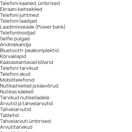
Telefoni kaaned, ümbrised
Ekraani kaitsekiled
Telefoni juhtmed
Telefoni laadijad
Laadimisseade (Power bank)
Telefonihoidjad
Selfie pulgad
Andmekandja
Bluetooth-peakomplektid
Kõrvaklapid
Kaasaskantavad kõlarid
Telefoni tarvikud
Telefoni akud
Mobiiltelefonid
Nutikad kellad ja käevõrud
Nutikas käekell
Tarvikud nutikelladele
Arvutid ja tahvelarvutid
Tahvelarvutid
Tabletid
Tahvelarvuti ümbrised
Arvutitarvikud