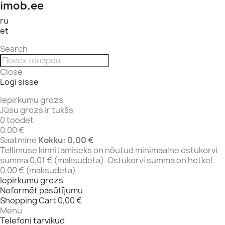
imob.ee
ru
et
Search
Close
Logi sisse
Iepirkumu grozs
Jūsu grozs ir tukšs
0 toodet
0,00 €
Saatmine
Kokku:
0,00 €
Tellimuse kinnitamiseks on nõutud minimaalne ostukorvi
summa 0,01 € (maksudeta). Ostukorvi summa on hetkel
0,00 € (maksudeta).
Iepirkumu grozs
Noformēt pasūtījumu
Shopping Cart
0,00 €
Menu
Telefoni tarvikud