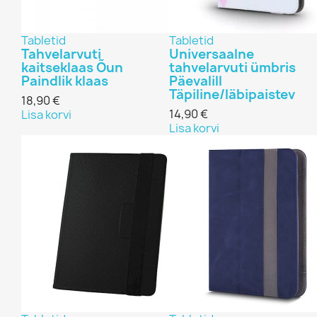
Tabletid
Tabletid
Tahvelarvuti
Universaalne
kaitseklaas Õun
tahvelarvuti ümbris
Paindlik klaas
Päevalill
Täpiline/läbipaistev
18,90 €
14,90 €
Lisa korvi
Lisa korvi