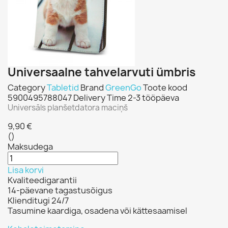
Universaalne tahvelarvuti ümbris
Category
Tabletid
Brand
GreenGo
Toote kood
5900495788047
Delivery Time
2-3 tööpäeva
Universāls planšetdatora maciņš
9,90 €
()
Maksudega
Lisa korvi
Kvaliteedigarantii
14-päevane tagastusõigus
Klienditugi 24/7
Tasumine kaardiga, osadena või kättesaamisel