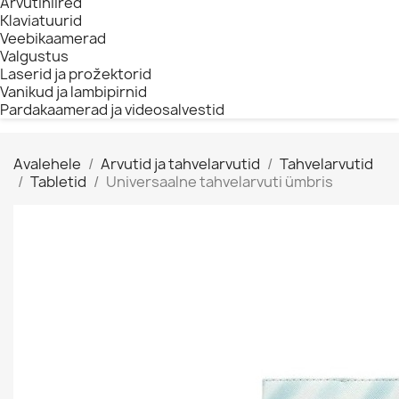
Arvutihiired
Klaviatuurid
Veebikaamerad
Valgustus
Laserid ja prožektorid
Vanikud ja lambipirnid
Pardakaamerad ja videosalvestid
Avalehele
Arvutid ja tahvelarvutid
Tahvelarvutid
Tabletid
Universaalne tahvelarvuti ümbris