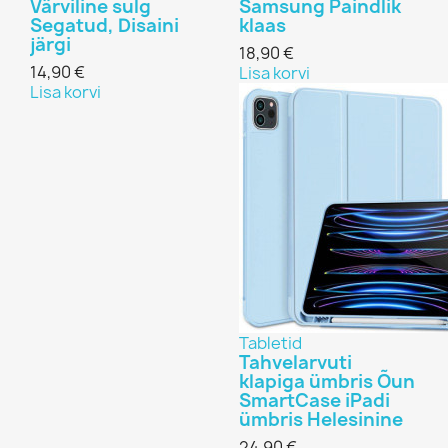
Värviline sulg
Samsung Paindlik
Segatud, Disaini
klaas
järgi
18,90 €
14,90 €
Lisa korvi
Lisa korvi
Tabletid
Tahvelarvuti
klapiga ümbris Õun
SmartCase iPadi
ümbris Helesinine
24,90 €