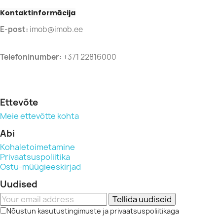
Kontaktinformācija
E-post:
imob@imob.ee
Telefoninumber:
+371 22816000
Ettevõte
Meie ettevõtte kohta
Abi
Kohaletoimetamine
Privaatsuspoliitika
Ostu-müügieeskirjad
Uudised
Tellida uudiseid
Nõustun kasutustingimuste ja privaatsuspoliitikaga