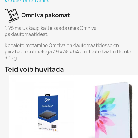
Kohaletoimetamine
Omniva pakomat
1. Võimalus kaup kätte saada ühes Omniva
pakiautomaatidest.
Kohaletoimetamine Omniva pakiautomaatidesse on
piiratud mõõtmetega 39 x 38 x 64 cm, toote kaal mitte üle
30 kg;
Teid võib huvitada