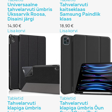
Universaalne
Tahvelarvuti
tahvelarvuti ümbris
kaitseklaas
Ükssarvik Roosa,
Samsung Paindlik
Disaini järgi
klaas
14,90 €
18,90 €
Lisa korvi
Lisa korvi
Tabletid
Tabletid
Tahvelarvuti
Tahvelarvuti
klapiga ümbris
klapiga ümbris Õun