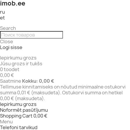
imob.ee
ru
et
Search
Close
Logi sisse
Iepirkumu grozs
Jūsu grozs ir tukšs
0 toodet
0,00 €
Saatmine
Kokku:
0,00 €
Tellimuse kinnitamiseks on nõutud minimaalne ostukorvi
summa 0,01 € (maksudeta). Ostukorvi summa on hetkel
0,00 € (maksudeta).
Iepirkumu grozs
Noformēt pasūtījumu
Shopping Cart
0,00 €
Menu
Telefoni tarvikud