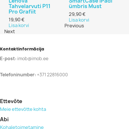
Lenova
SmartCase iPadi
Tahvelarvuti P11
ümbris Must
Pro Grafiit
29,90 €
19,90 €
Lisa korvi
Lisa korvi
Previous
Next
Kontaktinformācija
E-post:
imob@imob.ee
Telefoninumber:
+371 22816000
Ettevõte
Meie ettevõtte kohta
Abi
Kohaletoimetamine