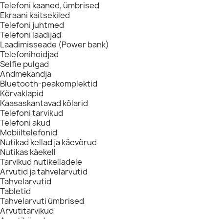
Telefoni kaaned, ümbrised
Ekraani kaitsekiled
Telefoni juhtmed
Telefoni laadijad
Laadimisseade (Power bank)
Telefonihoidjad
Selfie pulgad
Andmekandja
Bluetooth-peakomplektid
Kõrvaklapid
Kaasaskantavad kõlarid
Telefoni tarvikud
Telefoni akud
Mobiiltelefonid
Nutikad kellad ja käevõrud
Nutikas käekell
Tarvikud nutikelladele
Arvutid ja tahvelarvutid
Tahvelarvutid
Tabletid
Tahvelarvuti ümbrised
Arvutitarvikud