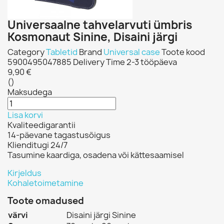
Universaalne tahvelarvuti ümbris
Kosmonaut Sinine, Disaini järgi
Category
Tabletid
Brand
Universal case
Toote kood
5900495047885
Delivery Time
2-3 tööpäeva
9,90 €
()
Maksudega
Lisa korvi
Kvaliteedigarantii
14-päevane tagastusõigus
Klienditugi 24/7
Tasumine kaardiga, osadena või kättesaamisel
Kirjeldus
Kohaletoimetamine
Toote omadused
värvi
Disaini järgi Sinine