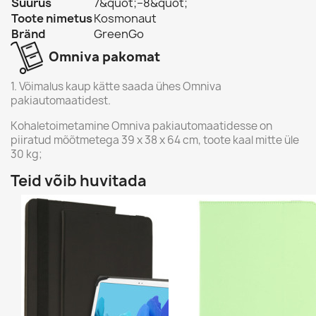
Suurus
7&quot;–8&quot;
Toote nimetus
Kosmonaut
Bränd
GreenGo
Omniva pakomat
1. Võimalus kaup kätte saada ühes Omniva
pakiautomaatidest.
Kohaletoimetamine Omniva pakiautomaatidesse on
piiratud mõõtmetega 39 x 38 x 64 cm, toote kaal mitte üle
30 kg;
Teid võib huvitada