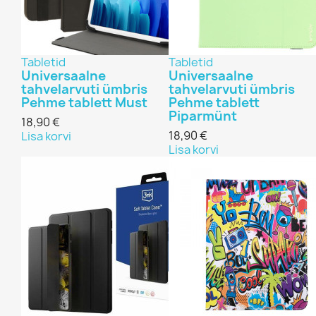
Tabletid
Tabletid
Universaalne
Universaalne
tahvelarvuti ümbris
tahvelarvuti ümbris
Pehme tablett Must
Pehme tablett
Piparmünt
18,90 €
18,90 €
Lisa korvi
Lisa korvi