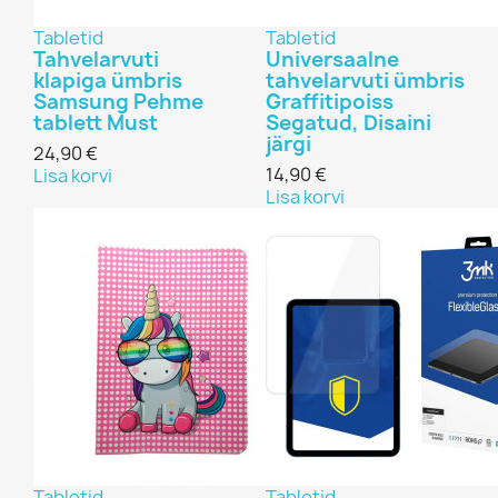
Tabletid
Tabletid
Tahvelarvuti
Universaalne
klapiga ümbris
tahvelarvuti ümbris
Samsung Pehme
Graffitipoiss
tablett Must
Segatud, Disaini
järgi
24,90 €
14,90 €
Lisa korvi
Lisa korvi
Tabletid
Tabletid