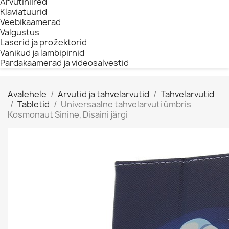
Arvutihiired
Klaviatuurid
Veebikaamerad
Valgustus
Laserid ja prožektorid
Vanikud ja lambipirnid
Pardakaamerad ja videosalvestid
Avalehele
Arvutid ja tahvelarvutid
Tahvelarvutid
Tabletid
Universaalne tahvelarvuti ümbris
Kosmonaut Sinine, Disaini järgi