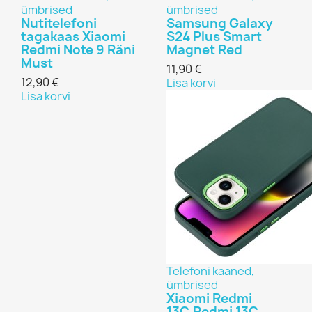
ümbrised
ümbrised
Nutitelefoni
Samsung Galaxy
tagakaas Xiaomi
S24 Plus Smart
Redmi Note 9 Räni
Magnet Red
Must
11,90 €
12,90 €
Lisa korvi
Lisa korvi
Telefoni kaaned,
ümbrised
Xiaomi Redmi
13C,Redmi 13C