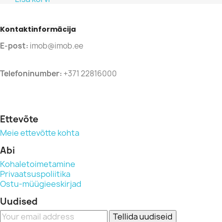
Kontaktinformācija
E-post:
imob@imob.ee
Telefoninumber:
+371 22816000
Ettevõte
Meie ettevõtte kohta
Abi
Kohaletoimetamine
Privaatsuspoliitika
Ostu-müügieeskirjad
Uudised
Tellida uudiseid