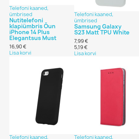
Telefoni kaaned,
ümbrised
Telefoni kaaned,
Nutitelefoni
ümbrised
klapiümbris Õun
Samsung Galaxy
iPhone 14 Plus
S23 Matt TPU White
Elegantsus Must
7,99 €
16,90 €
5,19 €
Lisa korvi
Lisa korvi
Telefoni kaaned,
Telefoni kaaned,