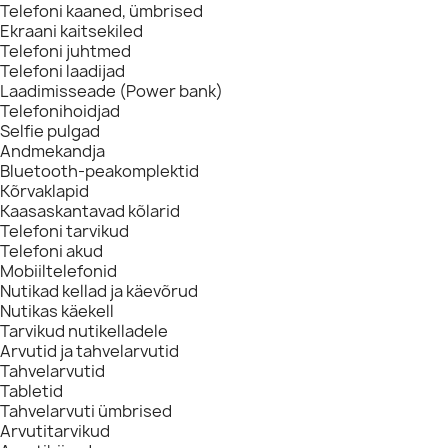
Telefoni kaaned, ümbrised
Ekraani kaitsekiled
Telefoni juhtmed
Telefoni laadijad
Laadimisseade (Power bank)
Telefonihoidjad
Selfie pulgad
Andmekandja
Bluetooth-peakomplektid
Kõrvaklapid
Kaasaskantavad kõlarid
Telefoni tarvikud
Telefoni akud
Mobiiltelefonid
Nutikad kellad ja käevõrud
Nutikas käekell
Tarvikud nutikelladele
Arvutid ja tahvelarvutid
Tahvelarvutid
Tabletid
Tahvelarvuti ümbrised
Arvutitarvikud