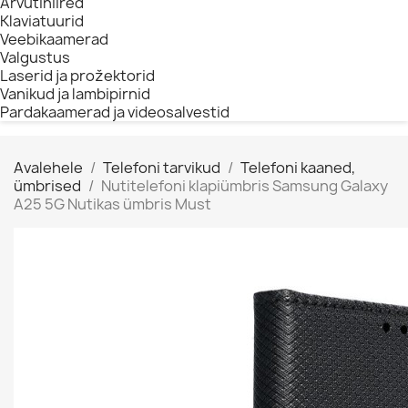
Arvutihiired
Klaviatuurid
Veebikaamerad
Valgustus
Laserid ja prožektorid
Vanikud ja lambipirnid
Pardakaamerad ja videosalvestid
Avalehele
Telefoni tarvikud
Telefoni kaaned,
ümbrised
Nutitelefoni klapiümbris Samsung Galaxy
A25 5G Nutikas ümbris Must