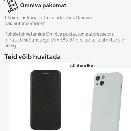
Omniva pakomat
1. Võimalus kaup kätte saada ühes Omniva
pakiautomaatidest.
Kohaletoimetamine Omniva pakiautomaatidesse on
piiratud mõõtmetega 39 x 38 x 64 cm, toote kaal mitte üle
30 kg;
Teid võib huvitada
Allahindlus