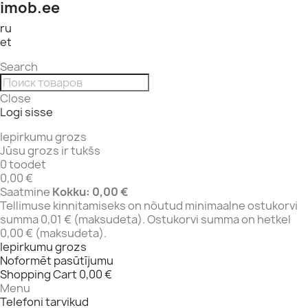
imob.ee
ru
et
Search
Close
Logi sisse
Iepirkumu grozs
Jūsu grozs ir tukšs
0 toodet
0,00 €
Saatmine
Kokku:
0,00 €
Tellimuse kinnitamiseks on nõutud minimaalne ostukorvi
summa 0,01 € (maksudeta). Ostukorvi summa on hetkel
0,00 € (maksudeta).
Iepirkumu grozs
Noformēt pasūtījumu
Shopping Cart
0,00 €
Menu
Telefoni tarvikud