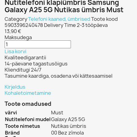
Nutitelefoni klapiümbris Samsung
Galaxy A25 5G Nutikas ümbris Must
Category
Telefoni kaaned, ümbrised
Toote kood
5903396240478
Delivery Time
2-3 tööpäeva
13,90 €
Maksudega
Lisa korvi
Kvaliteedigarantii
14-päevane tagastusõigus
Klienditugi 24/7
Tasumine kaardiga, osadena või kättesaamisel
Kirjeldus
Kohaletoimetamine
Toote omadused
värvi
Must
Nutitelefoni mudel
Galaxy A25 5G
Toote nimetus
Nutikas ümbris
Bränd
00 Bez zīmola